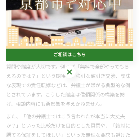
トラブル防止のためには、相談内容を正確かつ客観的に
伝え、疑問点や不安な点も率直に話すことが大切です。
弁護士も守秘義務を負っているため、安心して全ての情
報を共有しましょう。
弁護士が嫌がる質問や態度を避ける秘訣
ご相談はこちら
弁護士に相談する際は、相手の立場や専門性を尊重した
質問や態度が大切です。例えば「無料で全部やってもら
ご相談はこちら
えるのでは？」という期待や、強引な値引き交渉、曖昧
な表現での責任転嫁などは、弁護士が嫌がる典型的な例
とされています。こうした態度は信頼関係の構築を妨
げ、相談内容にも悪影響を与えかねません。
また、「他の弁護士ではこう言われたが本当に大丈夫
か？」といった比較だけを目的とした質問や、「絶対に
勝てる保証をしてほしい」といった無理な要求も避けた