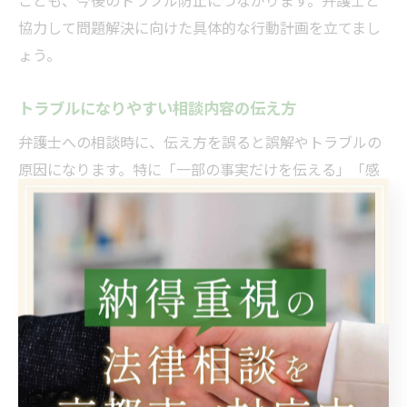
ことも、今後のトラブル防止につながります。弁護士と
協力して問題解決に向けた具体的な行動計画を立てまし
ょう。
トラブルになりやすい相談内容の伝え方
弁護士への相談時に、伝え方を誤ると誤解やトラブルの
原因になります。特に「一部の事実だけを伝える」「感
情的な表現ばかりになる」「証拠や資料を省略する」と
いったケースは、弁護士の判断を誤らせたり、最適なア
ドバイスを受けられない原因となりがちです。
例えば、相手側の情報や過去のやり取りを隠したまま相
談した結果、後で新たな事実が発覚し、対応策が大きく
変わってしまうこともあります。こうした事例は、京都
市や久御山町でも度々報告されています。