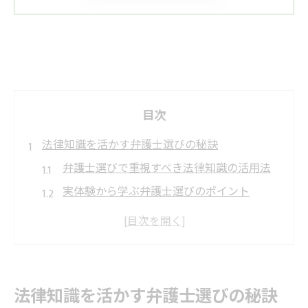
目次
法律知識を活かす弁護士選びの秘訣
弁護士選びで重視すべき法律知識の活用法
実体験から学ぶ弁護士選びのポイント
弁護士が嫌がる行動を避ける選び方のコツ
初回相談前に弁護士の対応力を見極める方
法
複数の弁護士を比較する際の注目ポイント
法律知識を活かす弁護士選びの秘訣
弁護士相談時に気をつけたい注意点