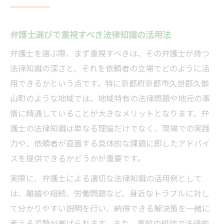
弁護士相談時に準備したい注意点と心構え
相談前に確認したい弁護士の説明の明瞭さ
弁護士選びで重視すべき法律知識の活用法
弁護士の法律知識を最大限活かす相談方法
弁護士を選ぶ際、まず重視すべきは、その弁護士が持つ
トラブルになりやすい相談内容の伝え方
法律知識の深さと、それを依頼者の立場でどのように活
弁護士が嫌がる質問や態度を避ける秘訣
用できるかという点です。特に京都府京都市久世郡久御
山町のような地域では、地域特有の法律問題や地元の事
信頼できる弁護士を見極める方法
情に精通していることが大きなメリットとなります。弁
信頼できる弁護士の特徴と見極め方を解説
護士の法律知識は単なる理論だけでなく、現場での実践
弁護士の法律知識を比較する実践的な視点
力や、依頼者が直面する具体的な課題に即したアドバイ
依頼人に寄り添う弁護士を選ぶための基準
スを提供できるかどうかが重要です。
説明や対応が丁寧な弁護士の見つけ方
実際に、弁護士による適切な法律知識の活用例として
実績や評判から弁護士の信頼度を確認する
は、離婚や相続、労働問題など、身近なトラブルに対し
無料相談を活用する際の落とし穴とは
て分かりやすい説明を行い、納得できる解決策を一緒に
弁護士の無料相談で注意すべきポイント