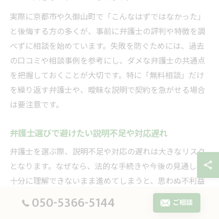
実際に京都市や久御山町で「こんなはずではなかった」
と後悔する方の多くが、事前に弁護士の評判や特徴を調
べずに相談を始めています。失敗を防ぐためには、過去
の口コミや相談事例を参考にし、ダメな弁護士の共通点
を把握しておくことが大切です。特に「無料相談」だけ
を繰り返す弁護士や、曖昧な説明で契約を急がせる場合
は要注意です。
弁護士選びで避けたい説明不足や対応遅れ
弁護士を選ぶ際、説明不足や対応の遅れは大きなリスク
となります。なぜなら、法的な手続きや今後の見通しを
十分に理解できないまま進めてしまうと、思わぬ不利益
を被る可能性があるからです。例えば、契約内容や費用
050-5366-5144
ご相談
について曖昧な回答しか得られない場合、後で追加費用