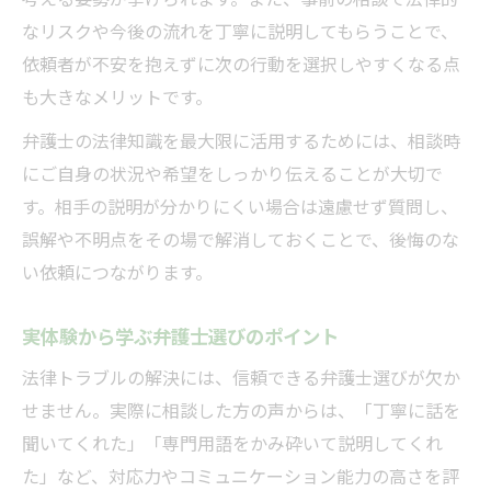
考える姿勢が挙げられます。また、事前の相談で法律的
無料相談の落とし穴とその回避方法
なリスクや今後の流れを丁寧に説明してもらうことで、
弁護士の説明不足に陥らないための工夫
依頼者が不安を抱えずに次の行動を選択しやすくなる点
も大きなメリットです。
無料相談で信頼できる弁護士を見極める
弁護士が嫌がる無理な質問を避ける方法
弁護士の法律知識を最大限に活用するためには、相談時
にご自身の状況や希望をしっかり伝えることが大切で
ダメな弁護士の特徴を事前に見抜くポイント
す。相手の説明が分かりにくい場合は遠慮せず質問し、
ダメな弁護士の特徴を事前に把握する重要
誤解や不明点をその場で解消しておくことで、後悔のな
性
い依頼につながります。
弁護士選びで避けたい説明不足や対応遅れ
信頼できない弁護士を見抜く具体的な方法
実体験から学ぶ弁護士選びのポイント
弁護士の法律知識が活かせない場合の対処
法律トラブルの解決には、信頼できる弁護士選びが欠か
報告や説明が曖昧な弁護士の注意点
せません。実際に相談した方の声からは、「丁寧に話を
この町で安心して頼れる弁護士の条件
聞いてくれた」「専門用語をかみ砕いて説明してくれ
安心できる弁護士を選ぶための必須条件
た」など、対応力やコミュニケーション能力の高さを評