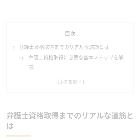
目次
弁護士資格取得までのリアルな道筋とは
弁護士資格取得に必要な基本ステップを解
説
弁護士を目指す上で避けられない難関と対
策
資格取得までの流れと弁護士の現実的な年
数
弁護士資格取得までのリアルな道筋と
弁護士になるための費用と学び方の工夫
は
資格取得で後悔しないための心構えとは何
か