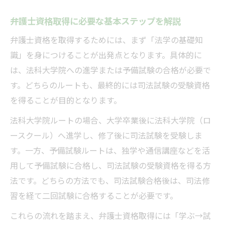
京都府城陽市で弁護士を目指す流れを解説
弁護士資格取得に必要な基本ステップを解説
弁護士資格取得を城陽市で目指す具体的ス
弁護士資格を取得するためには、まず「法学の基礎知
テップ
識」を身につけることが出発点となります。具体的に
城陽市で弁護士を目指す場合の学習環境と
は、法科大学院への進学または予備試験の合格が必要で
は
す。どちらのルートも、最終的には司法試験の受験資格
弁護士を志す方が城陽市で意識すべきポイ
を得ることが目的となります。
ント
法科大学院ルートの場合、大学卒業後に法科大学院（ロ
城陽市で弁護士になる際の相談窓口と活用
ースクール）へ進学し、修了後に司法試験を受験しま
法
す。一方、予備試験ルートは、独学や通信講座などを活
弁護士資格取得に役立つ地域支援の活用方
用して予備試験に合格し、司法試験の受験資格を得る方
法
法です。どちらの方法でも、司法試験合格後は、司法修
最短で弁護士になるための具体的な方法
習を経て二回試験に合格することが必要です。
弁護士になる最短ルートの選び方と条件
これらの流れを踏まえ、弁護士資格取得には「学ぶ→試