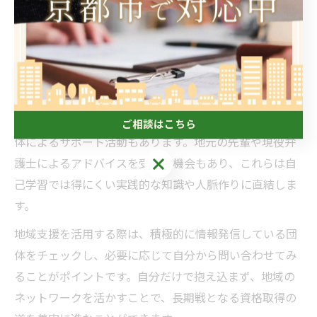
援する地域の仕組みや団体も存在します。例えば、自治
体主催のキャリア相談、図書館での法律関連書籍の貸
出、地域の勉強会や交流会などが活用できます。これら
を上手に利用することで、学習負担の軽減や情報交換が
しやすくなります。
また、京都市内には受験生向けの奨学金制度や、学生団
ご相談はこちら
体によるサポート活動もあります。地元の先輩や現役弁
ご相談はこちら
護士によるアドバイスを受ける機会もあり、これらは自
己学習では得にくい実践的な知識や人脈作りに直結しま
す。
地域支援を活用する際は、積極的に情報発信している団
体をチェックし、必要に応じて自分から問い合わせてみ
ることがポイントです。自分だけで抱え込まず、地域の
ネットワークを活かすことで、長期戦となる資格取得の