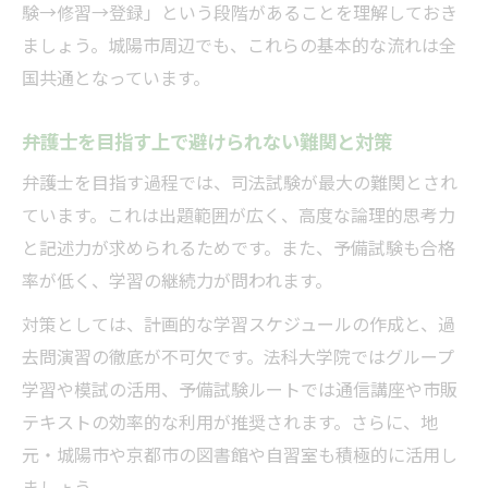
最短で弁護士資格取得を目指す勉強法のコ
験→修習→登録」という段階があることを理解しておき
ツ
ましょう。城陽市周辺でも、これらの基本的な流れは全
弁護士資格取得のための効率的なスケジュ
国共通となっています。
ール
最短ルートのメリットと注意すべきリスク
弁護士を目指す上で避けられない難関と対策
弁護士資格取得を早めるための実践的アド
弁護士を目指す過程では、司法試験が最大の難関とされ
バイス
ています。これは出題範囲が広く、高度な論理的思考力
司法試験と予備試験ルートの違いを詳しく解説
と記述力が求められるためです。また、予備試験も合格
率が低く、学習の継続力が問われます。
弁護士資格取得における予備試験とは何か
司法試験と予備試験の特徴と選び方のポイ
対策としては、計画的な学習スケジュールの作成と、過
ント
去問演習の徹底が不可欠です。法科大学院ではグループ
学習や模試の活用、予備試験ルートでは通信講座や市販
弁護士になるためのルート別必要条件を比
テキストの効率的な利用が推奨されます。さらに、地
較
元・城陽市や京都市の図書館や自習室も積極的に活用し
司法試験・予備試験の勉強法と合格率の現