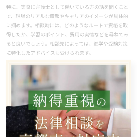
特に、実際に弁護士として働いている方の話を聞くこと
で、現場のリアルな情報やキャリアのイメージが具体的
に掴めます。相談時には、どのようなルートで資格を取
得したか、学習のポイント、費用の実情などを尋ねてみ
ると良いでしょう。相談先によっては、進学や受験対策
に特化したアドバイスも受けられます。
注意点として、相談先によっては予約が必要な場合や、
相談内容に制限があることもあります。事前に問い合わ
せて目的に合った窓口を選ぶことが大切です。情報収集
の場として、またモチベーション維持のためにも積極的
に活用しましょう。
弁護士資格取得に役立つ地域支援の活用方法
城陽市や京都府内には、弁護士資格取得を目指す方を支