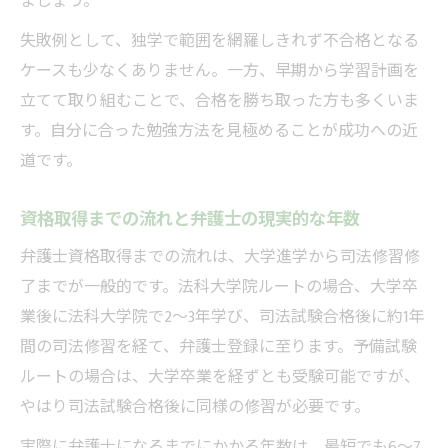
ましょう。
状
弁護士資格取得を目指す方へのルート選択
失敗例として、独学で範囲を網羅しきれず不合格となる
例
ケースも少なくありません。一方、早期から学習計画を
立てて取り組むことで、合格を勝ち取った方も多くいま
弁護士への相談環境を京都府内で比較してみる
す。自分に合った勉強方法を見極めることが成功への近
弁護士相談の予約方法と京都府内の特徴
道です。
京都府で利用できる弁護士相談窓口を比較
弁護士相談のしやすさを判断するポイント
資格取得までの流れと弁護士の現実的な年数
京都府内の弁護士相談環境と選び方の違い
弁護士資格取得までの流れは、大学進学から司法修習修
弁護士相談前に準備すべきポイントとは
了までが一般的です。法科大学院ルートの場合、大学卒
相談しやすい弁護士を見極めるポイントは何か
業後に法科大学院で2～3年学び、司法試験合格後に約1年
相談しやすい弁護士の特徴と見分け方
間の司法修習を経て、弁護士登録に至ります。予備試験
弁護士が嫌がる相談者の行動を避ける方法
ルートの場合は、大学卒業を経ずとも受験可能ですが、
やはり司法試験合格後に同様の修習が必要です。
弁護士選びで重視したい信頼性と実績
相談前に気をつけるべき準備とマナー
実際に弁護士になるまでにかかる年数は、最短でも6～7