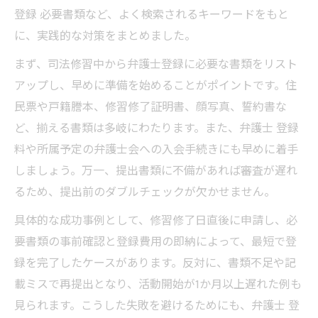
登録 必要書類など、よく検索されるキーワードをもと
弁護士登録費用の準備と節約の実践術
に、実践的な対策をまとめました。
登録時期と費用を総合的に比較するポイン
ト
まず、司法修習中から弁護士登録に必要な書類をリスト
アップし、早めに準備を始めることがポイントです。住
民票や戸籍謄本、修習修了証明書、顔写真、誓約書な
ど、揃える書類は多岐にわたります。また、弁護士 登録
料や所属予定の弁護士会への入会手続きにも早めに着手
しましょう。万一、提出書類に不備があれば審査が遅れ
るため、提出前のダブルチェックが欠かせません。
具体的な成功事例として、修習修了日直後に申請し、必
要書類の事前確認と登録費用の即納によって、最短で登
録を完了したケースがあります。反対に、書類不足や記
載ミスで再提出となり、活動開始が1か月以上遅れた例も
見られます。こうした失敗を避けるためにも、弁護士 登