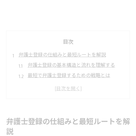
目次
弁護士登録の仕組みと最短ルートを解説
弁護士登録の基本構造と流れを理解する
最短で弁護士登録するための戦略とは
弁護士登録年齢や合格ルートの最新動向
弁護士登録に必要な書類の全体像を把握
弁護士登録メリットと資格活用の極意
必要書類準備で失敗しない登録の流れ
弁護士登録の仕組みと最短ルートを解
弁護士登録に必要な書類と記入の注意点
説