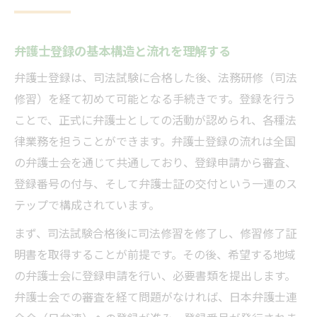
弁護士登録手続きの進め方と失敗回避術
弁護士登録で求められる証明書類一覧
弁護士登録の基本構造と流れを理解する
弁護士登録時のよくあるミスと対策方法
登録時の弁護士番号取得スケジュール管理
弁護士登録は、司法試験に合格した後、法務研修（司法
修習）を経て初めて可能となる手続きです。登録を行う
弁護士になるには登録年齢や費用も重要
ことで、正式に弁護士としての活動が認められ、各種法
弁護士登録年齢と資格取得の実体験紹介
律業務を担うことができます。弁護士登録の流れは全国
弁護士登録費用の目安と節約のポイント
の弁護士会を通じて共通しており、登録申請から審査、
弁護士登録までの年数と最短ルート比較
登録番号の付与、そして弁護士証の交付という一連のス
弁護士登録の年齢制限や合格者の特徴
テップで構成されています。
弁護士登録時に発生する費用内訳解説
まず、司法試験合格後に司法修習を修了し、修習修了証
登録番号の検索方法と活用ガイド
明書を取得することが前提です。その後、希望する地域
弁護士登録番号検索の具体的な手順とは
の弁護士会に登録申請を行い、必要書類を提出します。
弁護士登録番号一覧を使った確認方法
弁護士会での審査を経て問題がなければ、日本弁護士連
弁護士かどうかを見分けるポイント解説