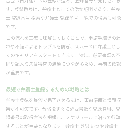
合会（日弁連）への登録が進み、登録番号が発行されま
す。登録番号は、弁護士としての活動証明であり、弁護
弁護士登録番号検索の安全な利用法
士 登録番号 検索や弁護士 登録番号 一覧での検索も可能
登録番号で弁護士情報を効率的に調べる
です。
弁護士登録をしない場合のリスクを知る
この流れを正確に理解しておくことで、申請手続きの遅
弁護士登録をしないことのデメリット解説
れや不備によるトラブルを防ぎ、スムーズに弁護士とし
弁護士登録しない場合の活動制限とは
てのキャリアをスタートできます。特に、必要書類の不
弁護士登録と名簿掲載の重要な関係性
備や記入ミスは審査の遅延につながるため、事前の確認
弁護士登録なしで起こるリスク事例紹介
が重要です。
資格取得後の弁護士登録しない不安を解消
費用や登録時期の疑問を徹底解消します
最短で弁護士登録するための戦略とは
弁護士登録費用の詳細と支払い時期の目安
弁護士登録を最短で完了させるには、事前準備と情報収
弁護士登録いつ行うのがベストか徹底解説
集が不可欠です。合格後すぐに必要書類や登録費用、登
弁護士登録時期に関するよくある誤解を解
録番号の取得方法を把握し、スケジュールに沿って行動
消
することが重要となります。弁護士 登録 いつや弁護士