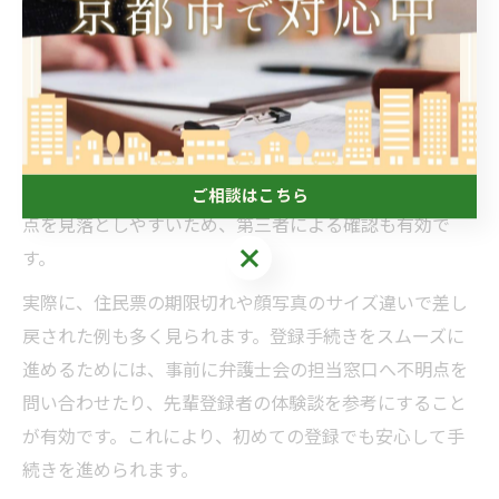
や不備、証明書類の有効期限切れ、顔写真の規格違反な
どが挙げられます。これらは登録の遅延や再提出の原因
となるため、注意が必要です。
対策としては、まず提出前にすべての書類をチェックリ
ストに基づき確認することが重要です。特に、漢字表記
やフリガナ、印鑑の押し忘れ、日付の誤記入など細かな
ご相談はこちら
点を見落としやすいため、第三者による確認も有効で
ご相談はこちら
す。
実際に、住民票の期限切れや顔写真のサイズ違いで差し
戻された例も多く見られます。登録手続きをスムーズに
進めるためには、事前に弁護士会の担当窓口へ不明点を
問い合わせたり、先輩登録者の体験談を参考にすること
が有効です。これにより、初めての登録でも安心して手
続きを進められます。