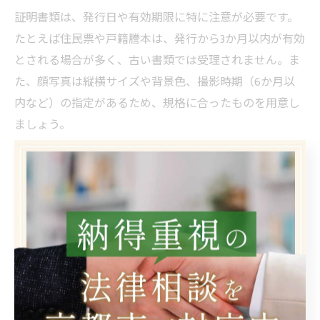
証明書類は、発行日や有効期限に特に注意が必要です。
たとえば住民票や戸籍謄本は、発行から3か月以内が有効
とされる場合が多く、古い書類では受理されません。ま
た、顔写真は縦横サイズや背景色、撮影時期（6か月以
内など）の指定があるため、規格に合ったものを用意し
ましょう。
証明書類の取得には、役所や郵送での手続きが必要とな
るため、余裕を持ったスケジューリングが大切です。特
に繁忙期には発行までに日数がかかることもあるため、
登録に向けて計画的に準備を進めることが効率的な弁護
士登録へのポイントとなります。
弁護士登録時のよくあるミスと対策方法
弁護士登録の際によくあるミスとして、書類の記入漏れ