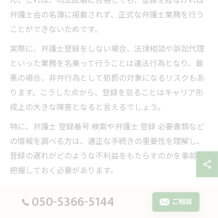
ん。これは、司法試験に合格しても、登録を経なければ
弁護士会の名簿に掲載されず、正式な弁護士業務を行う
ことができないためです。
実際に、弁護士登録をしない場合、法律相談や訴訟代理
といった業務を名乗って行うことは違法行為となり、最
悪の場合、非弁行為として処罰の対象になるリスクもあ
ります。こうした点から、登録を怠ることはキャリア形
成上の大きな障害となると言えるでしょう。
特に、弁護士 登録番号 検索や弁護士 登録 必要書類など
の情報を調べる方は、適正な手続きの重要性を理解し、
登録の遅れがどのような不利益をもたらすのかを事前に
把握しておく必要があります。
050-5366-5144
弁護士登録しない場合の活動制限とは
ご相談
弁護士登録を行わない場合、司法試験合格者であっても