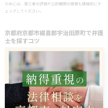
ためには、第三者の評価や公的機関の情報も積極的にチ
ェックしてください。
京都府京都市綴喜郡宇治田原町で弁護
士を探すコツ
宇治田原町周辺で弁護士を選ぶ際の注目点
宇治田原町周辺で弁護士を選ぶ際には、まず「専門分
野」と「対応エリア」に注目することが重要です。特に
京都市や綴喜郡など地域密着で活動している法律事務所
は、地元事情や行政機関との連携に強みがあります。例
えば、相続や離婚、不動産トラブルなどの分野に特化し
た弁護士は、複雑な案件にも対応しやすい傾向がありま