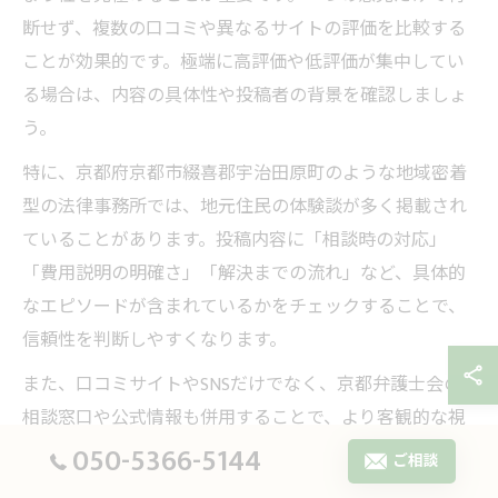
断せず、複数の口コミや異なるサイトの評価を比較する
ことが効果的です。極端に高評価や低評価が集中してい
る場合は、内容の具体性や投稿者の背景を確認しましょ
う。
特に、京都府京都市綴喜郡宇治田原町のような地域密着
型の法律事務所では、地元住民の体験談が多く掲載され
ていることがあります。投稿内容に「相談時の対応」
「費用説明の明確さ」「解決までの流れ」など、具体的
なエピソードが含まれているかをチェックすることで、
信頼性を判断しやすくなります。
また、口コミサイトやSNSだけでなく、京都弁護士会の
相談窓口や公式情報も併用することで、より客観的な視
050-5366-5144
点を持つことができます。信ぴょう性の高い情報をもと
ご相談
に、冷静に弁護士選びを進めることが失敗回避の鍵とな