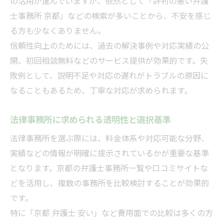
の活用が進んでいますが、依然として「評判の悪い弁護
費用や対応力から考える弁護士の選定基準
士事務所 京都」などの検索が多いことから、不安を感じ
口コミ・評判を活かした弁護士探しの手順
る方も少なくありません。
弁護士に求められる透明性と費用対効果とは
信頼性向上のためには、過去の解決事例や対応実績の公
弁護士の透明性が依頼者に与える安心感
開、初回相談無料などのサービス提供が効果的です。失
費用対効果を高める弁護士サービスの特徴
敗例として、説明不足や対応の遅れがトラブルの原因に
見積もりや説明責任の重要性を確認する
なることもあるため、丁寧な対応が求められます。
弁護士費用の明確化が信頼性に直結する理
法律事務所に求められる透明性と選択基準
由
サービス内容と費用を比較する際の注意点
法律事務所を選ぶ際には、料金体系や対応可能な分野、
実績などの情報が明確に提示されているかが重要な基準
悪評や評判を見極めるための比較ポイント
となります。京都の弁護士事務所一覧や口コミサイトな
弁護士事務所の評判をチェックする方法
どを活用し、複数の事務所を比較検討することが効果的
悪評が多い弁護士を避ける見極め方
です。
口コミや体験談の信ぴょう性を判断する
特に「京都 弁護士 安い」など費用面での比較は多くの方
弁護士の対応実績から評価を見抜くコツ