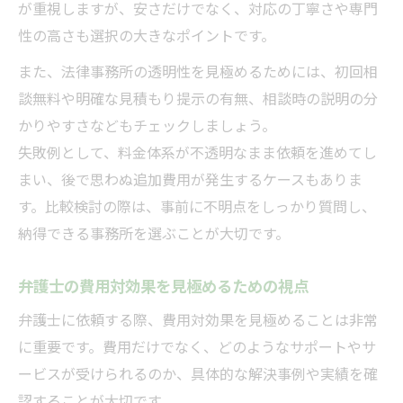
が重視しますが、安さだけでなく、対応の丁寧さや専門
評判とサービス品質を総合的に比較する
性の高さも選択の大きなポイントです。
年収やキャリアから見る弁護士業界の現状
また、法律事務所の透明性を見極めるためには、初回相
弁護士の年収事情と業界の現状分析
談無料や明確な見積もり提示の有無、相談時の説明の分
キャリアによる弁護士の働き方の違い
かりやすさなどもチェックしましょう。
経験年数が年収や信頼性に与える影響
失敗例として、料金体系が不透明なまま依頼を進めてし
まい、後で思わぬ追加費用が発生するケースもありま
弁護士事務所の規模と待遇の関係
す。比較検討の際は、事前に不明点をしっかり質問し、
転職希望者が知っておくべき業界動向
納得できる事務所を選ぶことが大切です。
弁護士の費用対効果を見極めるための視点
弁護士に依頼する際、費用対効果を見極めることは非常
に重要です。費用だけでなく、どのようなサポートやサ
ービスが受けられるのか、具体的な解決事例や実績を確
認することが大切です。