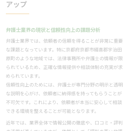
信頼できる弁護士を選ぶための基本要素と
アップ
は
弁護士の評判や口コミを活用した選び方
費用対効果を重視した弁護士のサービス比
弁護士業界の現状と信頼性向上の課題分析
較
弁護士業界では、依頼者の信頼を得ることが非常に重要
専門分野や経験年数から見る信頼性の判断
な課題となっています。特に京都府京都市綴喜郡宇治田
悪評リスクを回避するための弁護士見極め
原町のような地域では、法律事務所や弁護士の情報が限
術
られているため、正確な情報提供や相談体制の充実が求
められています。
京都府京都市綴喜郡宇治田原町で弁護士を探す
信頼性向上のためには、弁護士が専門分野の明示と透明
コツ
な説明を心がけ、依頼者に納得感を持ってもらうことが
宇治田原町周辺で弁護士を選ぶ際の注目点
不可欠です。これにより、依頼者が本当に安心して相談
弁護士事務所の比較ポイントと活用方法
できる環境を整えることが可能となります。
信頼性重視の弁護士選びの実践的アドバイ
近年では、業界全体で情報公開の徹底や、口コミ・評判
ス