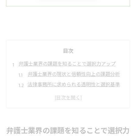
目次
弁護士業界の課題を知ることで選択力アップ
弁護士業界の現状と信頼性向上の課題分析
法律事務所に求められる透明性と選択基準
弁護士の費用対効果を見極めるための視点
悪評や評判の背景から弁護士を考察する
弁護士の年収と職場環境からみる業界課題
信頼性を重視した弁護士選びの視点
弁護士業界の課題を知ることで選択力