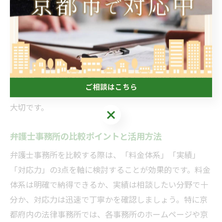
す。
また、事前相談のしやすさや初回相談無料などのサービ
ス内容も確認しておきましょう。相談しやすい雰囲気や
丁寧な対応を心がけている事務所であれば、初めての依
頼でも安心感があります。口コミや評判も参考にしなが
ご相談はこちら
ら、自分の悩みや案件内容に合った弁護士を選ぶことが
大切です。
ご相談はこちら
弁護士事務所の比較ポイントと活用方法
弁護士事務所を比較する際は、「料金体系」「実績」
「対応力」の3点を軸に検討することが効果的です。料金
体系は明確で納得できるか、実績は相談したい分野で十
分か、対応力は迅速で丁寧かを確認しましょう。特に京
都府内の法律事務所では、各事務所のホームページや京