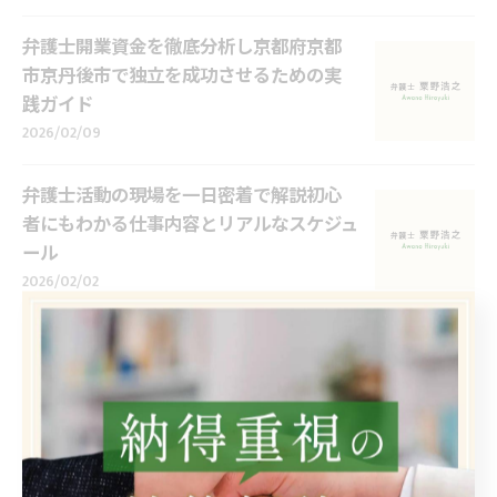
弁護士開業資金を徹底分析し京都府京都
市京丹後市で独立を成功させるための実
践ガイド
2026/02/09
弁護士活動の現場を一日密着で解説初心
者にもわかる仕事内容とリアルなスケジュ
ール
2026/02/02
弁護士エージェント選びで知っておきたい
京都府京都市向日市の安心ポイント
2026/01/26
弁護士が安心して使えるバックポート選